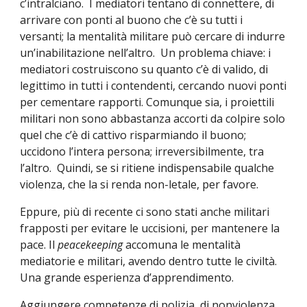
c’intralciano.  I mediatori tentano di connettere, di 
arrivare con ponti al buono che c’è su tutti i 
versanti; la mentalità militare può cercare di indurre 
un’inabilitazione nell’altro.  Un problema chiave: i 
mediatori costruiscono su quanto c’è di valido, di 
legittimo in tutti i contendenti, cercando nuovi ponti 
per cementare rapporti. Comunque sia, i proiettili 
militari non sono abbastanza accorti da colpire solo 
quel che c’è di cattivo risparmiando il buono; 
uccidono l’intera persona; irreversibilmente, tra 
l’altro.  Quindi, se si ritiene indispensabile qualche 
violenza, che la si renda non-letale, per favore.
Eppure, più di recente ci sono stati anche militari 
frapposti per evitare le uccisioni, per mantenere la 
pace. Il 
peacekeeping
 accomuna le mentalità 
mediatorie e militari, avendo dentro tutte le civiltà. 
Una grande esperienza d’apprendimento.
Aggiungere competenze di polizia, di nonviolenza, 