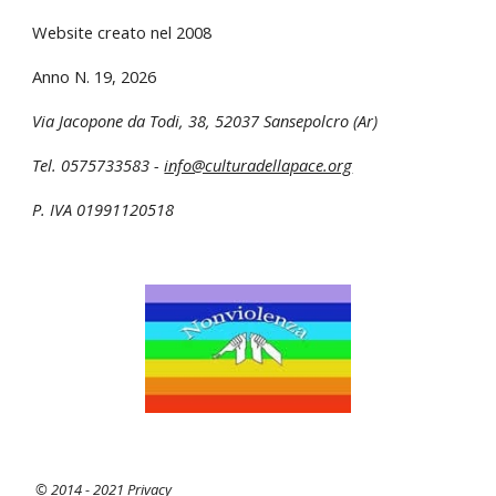
Website creato nel 2008
Anno N. 1
9
, 202
6
Via Jacopone da Todi, 38
,
52037 Sansepolcro (Ar)
Tel. 0575733583 -
info@culturadellapace.org
P. IVA 01991120518
© 2014 -
2021
Privacy