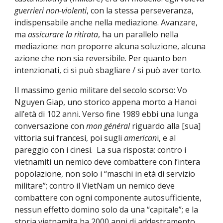
guerrieri
non-violenti
, con la stessa perseveranza, 
indispensabile anche nella mediazione. Avanzare, 
ma 
assicurare la ritirata
, ha un parallelo nella 
mediazione: non proporre alcuna soluzione, alcuna 
azione che non sia reversibile. Per quanto ben 
intenzionati, ci si può sbagliare / si può aver torto.
Il massimo genio militare del secolo scorso: Vo 
Nguyen Giap, uno storico appena morto a Hanoi 
all’età di 102 anni. Verso fine 1989 ebbi una lunga 
conversazione con 
mon général
 riguardo alla [sua] 
vittoria sui francesi, poi sugli 
american
i, e al 
pareggio con i cinesi.  La sua risposta: contro i 
vietnamiti un nemico deve combattere con l’intera 
popolazione, non solo i “maschi in età di servizio 
militare”; contro il VietNam un nemico deve 
combattere con ogni componente autosufficiente, 
nessun effetto domino solo da una “capitale”; e la 
storia vietnamita ha 2000 anni di addestramento 