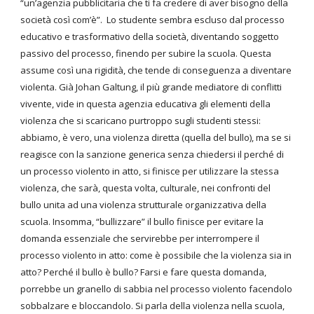
“un’agenzia pubblicitaria che ti fa credere di aver bisogno della
società così com’è”. Lo studente sembra escluso dal processo
educativo e trasformativo della società, diventando soggetto
passivo del processo, finendo per subire la scuola. Questa
assume così una rigidità, che tende di conseguenza a diventare
violenta. Già Johan Galtung, il più grande mediatore di conflitti
vivente, vide in questa agenzia educativa gli elementi della
violenza che si scaricano purtroppo sugli studenti stessi:
abbiamo, è vero, una violenza diretta (quella del bullo), ma se si
reagisce con la sanzione generica senza chiedersi il perché di
un processo violento in atto, si finisce per utilizzare la stessa
violenza, che sarà, questa volta, culturale, nei confronti del
bullo unita ad una violenza strutturale organizzativa della
scuola. Insomma, “bullizzare” il bullo finisce per evitare la
domanda essenziale che servirebbe per interrompere il
processo violento in atto: come è possibile che la violenza sia in
atto? Perché il bullo è bullo? Farsi e fare questa domanda,
porrebbe un granello di sabbia nel processo violento facendolo
sobbalzare e bloccandolo. Si parla della violenza nella scuola,