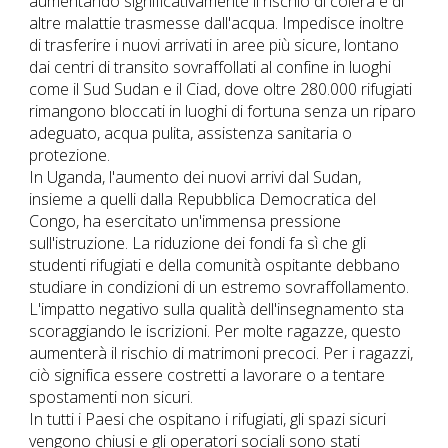
aumentando significativamente il rischio di colera e di
altre malattie trasmesse dall'acqua. Impedisce inoltre
di trasferire i nuovi arrivati in aree più sicure, lontano
dai centri di transito sovraffollati al confine in luoghi
come il Sud Sudan e il Ciad, dove oltre 280.000 rifugiati
rimangono bloccati in luoghi di fortuna senza un riparo
adeguato, acqua pulita, assistenza sanitaria o
protezione.
In Uganda, l'aumento dei nuovi arrivi dal Sudan,
insieme a quelli dalla Repubblica Democratica del
Congo, ha esercitato un'immensa pressione
sull'istruzione. La riduzione dei fondi fa sì che gli
studenti rifugiati e della comunità ospitante debbano
studiare in condizioni di un estremo sovraffollamento.
L'impatto negativo sulla qualità dell'insegnamento sta
scoraggiando le iscrizioni. Per molte ragazze, questo
aumenterà il rischio di matrimoni precoci. Per i ragazzi,
ciò significa essere costretti a lavorare o a tentare
spostamenti non sicuri.
In tutti i Paesi che ospitano i rifugiati, gli spazi sicuri
vengono chiusi e gli operatori sociali sono stati