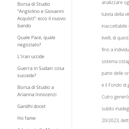
analizzare og
Borsa di Studio
"Angiolino e Giovanni
tutela della v
Acquisti": ecco il nuovo
bando
inaccettabile
Quale Pace, quale
livelli, di qu
negoziato?
fino a indivi
L'Iran uccide
sistema ostagg
Guerra in Sudan: cosa
parte delle o
succede?
e il Fondo di
Borsa di Studio a
Arianna Innocenzi
Cutro generò 
Gandhi docet
subito inadeg
Ho fame
20/2023
, det