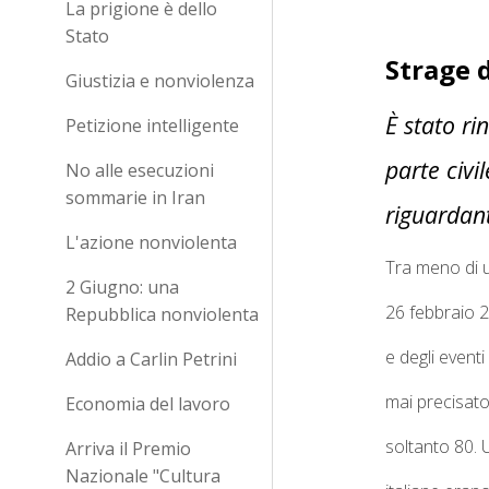
La prigione è dello
Stato
Strage d
Giustizia e nonviolenza
È stato ri
Petizione intelligente
parte civil
No alle esecuzioni
sommarie in Iran
riguardant
L'azione nonviolenta
Tra meno di un
2 Giugno: una
26 febbraio 20
Repubblica nonviolenta
e degli event
Addio a Carlin Petrini
mai precisato
Economia del lavoro
soltanto 80.
U
Arriva il Premio
Nazionale "Cultura