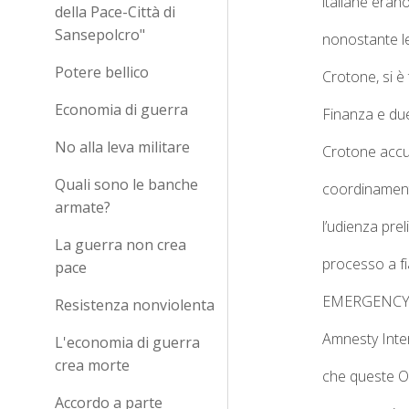
italiane eran
della Pace-Città di
Sansepolcro"
nonostante le
Potere bellico
Crotone, si è
Economia di guerra
Finanza e due
No alla leva militare
Crotone accusa
Quali sono le banche
coordinamento
armate?
l’udienza pr
La guerra non crea
processo a fi
pace
EMERGENC
Resistenza nonviolenta
Amnesty Inter
L'economia di guerra
crea morte
che queste ON
Accordo a parte