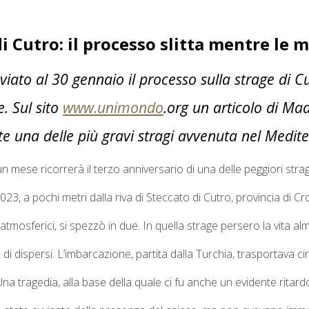
i Cutro: il processo slitta mentre le
nviato al 30 gennaio il processo sulla strage di
e. Sul sito
www.unimondo
.org un articolo di Ma
e una delle più gravi stragi avvenuta nel Medit
 mese ricorrerà il terzo anniversario di una delle peggiori stragi 
23, a pochi metri dalla riva di Steccato di Cutro, provincia di Cr
i atmosferici, si spezzò in due. In quella strage persero la vita
 di dispersi. L’imbarcazione, partita dalla Turchia, trasportava 
na tragedia, alla base della quale ci fu anche un evidente ritard