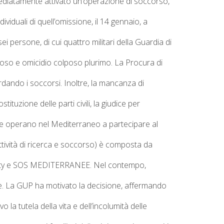
ediatamente attivato un’operazione di soccorso,
ividuali di quell’omissione, il 14 gennaio, a
ei persone, di cui quattro militari della Guardia di
lposo e omicidio colposo plurimo. La Procura di
ardando i soccorsi. Inoltre, la mancanza di
ostituzione delle parti civili
, la giudice per
 operano nel Mediterraneo a partecipare al
ttività di ricerca e soccorso) è composta da
ty
e
SOS MEDITERRANEE
. Nel contempo,
e.
La GUP
ha motivato
la decisione, affermando
 tutela della vita e dell’incolumità delle