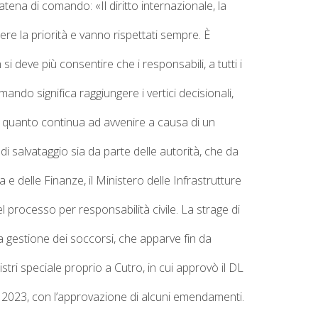
a catena di comando
: «Il diritto internazionale, la
sere la priorità e vanno rispettati sempre. È
 deve più consentire che i responsabili, a tutti i
mando significa raggiungere i vertici decisionali,
di quanto continua ad avvenire a causa di un
 di salvataggio sia da parte delle autorità, che da
a e delle Finanze, il Ministero delle Infrastrutture
l processo per responsabilità civile.
La strage di
a gestione dei soccorsi, che apparve fin da
stri speciale proprio a Cutro, in cui approvò il
DL
io 2023, con l’approvazione di alcuni emendamenti.