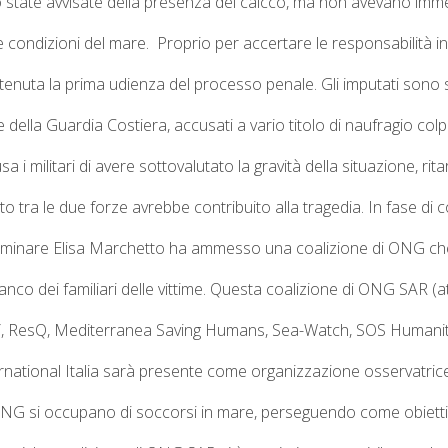
o state avvisate della presenza del caicco, ma non avevano imm
 condizioni del mare. Proprio
per accertare le responsabilità ind
 tenuta la prima udienza del processo penale.
Gli imputati sono s
 della Guardia Costiera, accusati a vario titolo di naufragio co
 i militari di avere sottovalutato la gravità della situazione, rit
 tra le due forze avrebbe contribuito alla tragedia. In fase di
c
eliminare Elisa Marchetto ha ammesso una
coalizione di ONG
che
anco dei familiari delle vittime. Questa coalizione di ONG SAR (a
Y
,
ResQ
,
Mediterranea Saving Humans
,
Sea-Watch
,
SOS Humani
national Italia
sarà presente come organizzazione osservatric
G si occupano di soccorsi in mare, perseguendo come obiettivo la