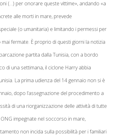
oni (…) per onorare queste vittime», andando «a
ncrete alle morti in mare, prevede
peciale (o umanitaria) e limitando i permessi per
no mai fermate.
È proprio di questi giorni la
notizia
barcazione partita dalla Tunisia, con a bordo
arco di una settimana, il ciclone Harry abbia
unisia.
La prima udienza del 14 gennaio non si è
ennaio, dopo l’assegnazione del procedimento a
ità di una riorganizzazione delle attività di tutte
Le ONG impegnate nel soccorso in mare,
amento non incida sulla possibilità per i familiari