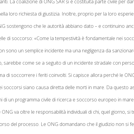
nti. La coalizione di
ONG SAR
si è costituita parte civile per dar
lla loro richiesta di giustizia.
Inoltre, proprio
per la loro esperie
NG sostengono che le autorità abbiano dato – e continuino ancora
lle di soccorso:
«Come la tempestività è fondamentale nei soccorsi,
non sono un semplice incidente ma una negligenza da sanzionar
, sarebbe come se a seguito di un incidente stradale con persone f
a di soccorrere i feriti coinvolti.
Si capisce allora perché le ON
 nei soccorsi siano causa diretta delle morti in mare.
Da questo ass
i di un
programma civile di ricerca e soccorso europeo in mare 
 ONG va oltre le responsabilità individuali di chi, quel giorno, si
corso del processo.
Le ONG domandano che il giudizio non si fer