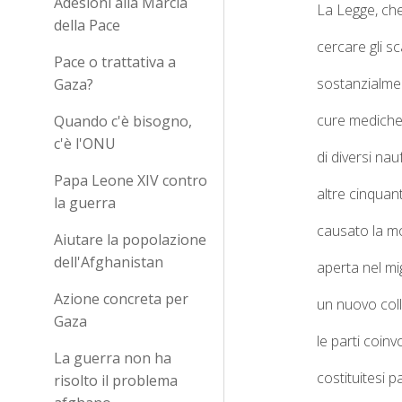
Adesioni alla Marcia
La Legge, ch
della Pace
cercare gli s
Pace o trattativa a
sostanzialmen
Gaza?
cure mediche
Quando c'è bisogno,
c'è l'ONU
di diversi nau
Papa Leone XIV contro
altre cinquan
la guerra
causato la mo
Aiutare la popolazione
dell'Afghanistan
aperta nel mi
Azione concreta per
un nuovo coll
Gaza
le parti coin
La guerra non ha
costituitesi p
risolto il problema