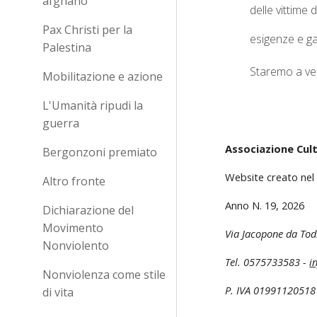
afghano
delle vittime
Pax Christi per la
esigenze e gar
Palestina
Staremo a ve
Mobilitazione e azione
L'Umanità ripudi la
guerra
Associazione Cult
Bergonzoni premiato
Website creato nel
Altro fronte
Anno N. 1
9
, 202
6
Dichiarazione del
Movimento
Via Jacopone da Tod
Nonviolento
Tel. 0575733583 -
i
Nonviolenza come stile
P. IVA 01991120518
di vita