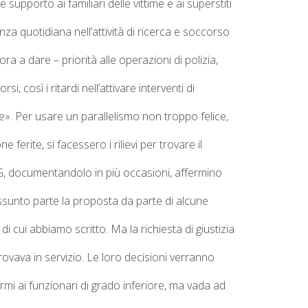
e supporto ai familiari delle vittime e ai superstiti
nza quotidiana nell’attività di ricerca e soccorso
 a dare – priorità alle operazioni di polizia,
 così i ritardi nell’attivare interventi di
e».
Per usare un parallelismo non troppo felice,
erite, si facessero i rilievi per trovare il
G, documentandolo in più occasioni, affermino
unto parte la proposta da parte di alcune
di cui abbiamo scritto.
Ma la richiesta di giustizia
 trovava in servizio. Le loro decisioni verranno
mi ai funzionari di grado inferiore, ma vada ad