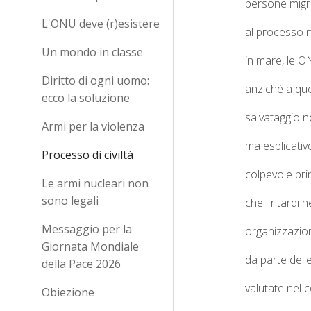
persone migra
L'ONU deve (r)esistere
al processo ne
Un mondo in classe
in mare, le O
Diritto di ogni uomo:
anziché a que
ecco la soluzione
salvataggio 
Armi per la violenza
ma esplicativo
Processo di civiltà
colpevole prim
Le armi nucleari non
sono legali
che
i ritardi
Messaggio per la
organizzazion
Giornata Mondiale
da parte delle
della Pace 2026
valutate nel 
Obiezione