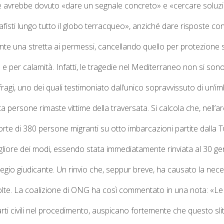
e avrebbe dovuto «dare un segnale concreto» e «cercare soluzi
cafisti lungo tutto il globo terracqueo», anziché dare risposte co
te una stretta ai permessi, cancellando quello per protezione s
 e per calamità.
Infatti, le tragedie nel Mediterraneo non si so
fragi,
uno dei quali
testimoniato dall’unico sopravvissuto di un’im
ta persone rimaste vittime della traversata.
Si calcola che
, nell’
rte di 380 persone migranti su otto imbarcazioni partite dalla T
gliore dei modi, essendo stata immediatamente rinviata al 30 g
egio giudicante.
Un rinvio che, seppur breve, ha causato la necess
volte. La coalizione di ONG ha così commentato in una nota: «
arti civili nel procedimento, auspicano fortemente che questo slitt