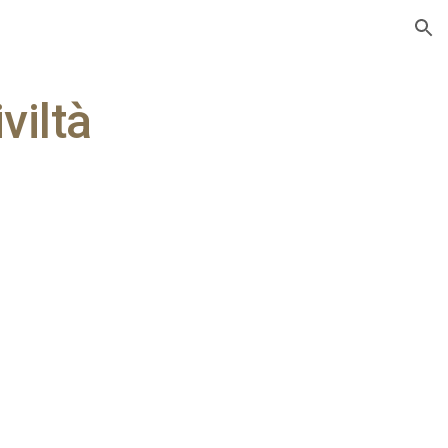
ion
viltà