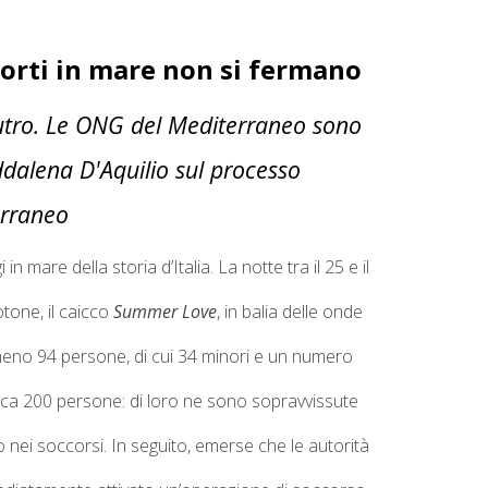
 morti in mare non si fermano
 Cutro. Le ONG del Mediterraneo sono
ddalena D'Aquilio sul processo
erraneo
in mare della storia d’Italia.
La notte tra il 25 e il
otone, il caicco
Summer Love
, in balia delle onde
 almeno 94 persone, di cui 34 minori e un numero
circa 200 persone: di loro ne sono sopravvissute
o nei soccorsi. In seguito, emerse che le autorità