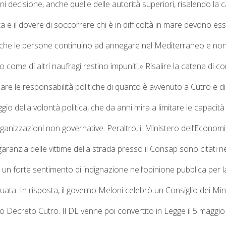
ni decisione, anche quelle delle autorità superiori, risalendo l
ita e il dovere di soccorrere chi è in difficoltà in mare devono es
 che le persone continuino ad annegare nel Mediterraneo e non si
esto come di altri naufragi restino impuniti.»
Risalire la catena di co
duare le responsabilità politiche di quanto è avvenuto a Cutro e 
io della volontà politica, che da anni mira a limitare le capacità
rganizzazioni non governative.
Peraltro, il Ministero dell’Economi
 garanzia delle vittime della strada presso il Consap
sono citati
ne
un forte sentimento di indignazione nell’opinione pubblica per l
uata.
In risposta, il governo Meloni celebrò un Consiglio dei Mini
to Decreto Cutro. Il DL venne poi convertito in Legge il 5 magg